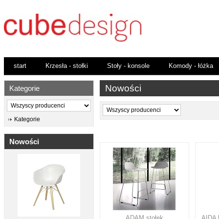
start
Krzesła - stołki
Stoły - konsole
Komody - łóżka
Nowości
Kategorie
Kategorie
Nowości
ADAM stołek
AIDA 