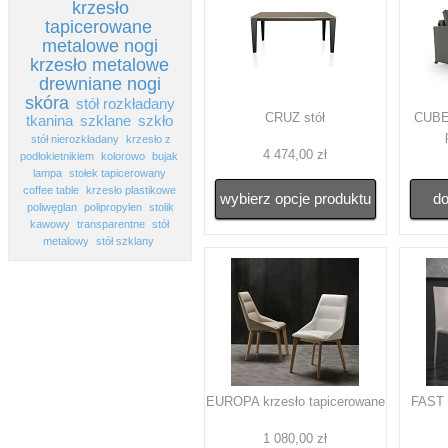
krzesło
tapicerowane
metalowe nogi
krzesło metalowe
drewniane nogi
skóra
stół rozkładany
CRUZ stół
CUBED
tkanina
szklane
szkło
stół nierozkładany
krzesło z
4 474,00 zł
podłokietnikiem
kolorowo
bujak
lampa
stołek tapicerowany
coffee table
krzesło plastikowe
wybierz opcje produktu
do
poliwęglan
polipropylen
stolik
kawowy
transparentne
stół
metalowy
stół szklany
EUROPA krzesło tapicerowane
FAST 
1 080,00 zł