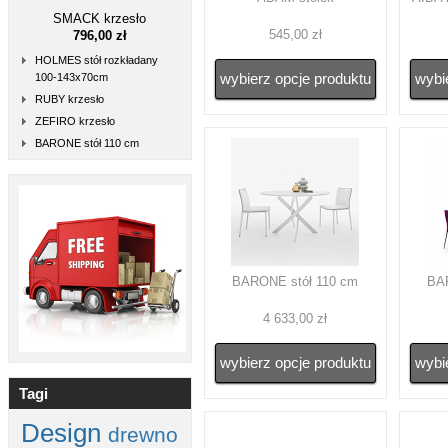
SMACK krzesło
545,00 zł
796,00 zł
HOLMES stół rozkładany
wybierz opcje produktu
wybi
100-143x70cm
RUBY krzesło
ZEFIRO krzesło
BARONE stół 110 cm
BARONE stół 110 cm
BAR
4 633,00 zł
wybierz opcje produktu
wybi
Tagi
Design
drewno