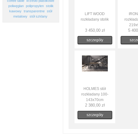
coffee table
krzesło plastikowe
poliwęglan
polipropylen
stolik
kawowy
transparentne
stół
LIFT WOOD
IRONY
metalowy
stół szklany
rozkładany stolik
rozkład
219x
3 450,00 zł
5 400
szczegóły
szcz
HOLMES stół
rozkładany 100-
143x70cm
2 380,00 zł
szczegóły