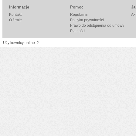
Informacje
Pomoc
Ja
Kontakt
Regulamin
Ak
O firmie
Polityka prywatności
Prawo do odstąpienia od umowy
Płatności
Użytkownicy online: 2