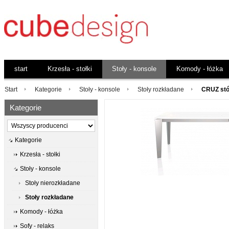
start
Krzesła - stołki
Stoły - konsole
Komody - łóżka
Start
Kategorie
Stoły - konsole
Stoły rozkładane
CRUZ stó
Kategorie
Kategorie
Krzesła - stołki
Stoły - konsole
Stoły nierozkładane
Stoły rozkładane
Komody - łóżka
Sofy - relaks