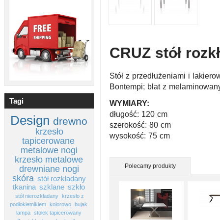
CRUZ stół rozk
Stół z przedłużeniami i lakier
Bontempi; blat z melaminowany
Tagi
WYMIARY:
długość: 120 cm
Design
drewno
szerokość: 80 cm
krzesło
wysokość: 75 cm
tapicerowane
metalowe nogi
krzesło metalowe
Polecamy produkty
drewniane nogi
skóra
stół rozkładany
tkanina
szklane
szkło
stół nierozkładany
krzesło z
podłokietnikiem
kolorowo
bujak
lampa
stołek tapicerowany