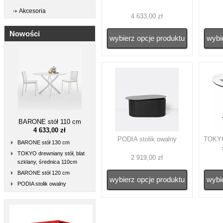
Akcesoria
4 633,00 zł
Nowości
wybierz opcje produktu
wybi
BARONE stół 110 cm
4 633,00 zł
PODIA stolik owalny
TOKYO 
BARONE stół 130 cm
TOKYO drewniany stół, blat
2 919,00 zł
szklany, średnica 110cm
BARONE stół 120 cm
wybierz opcje produktu
wybi
PODIA stolik owalny