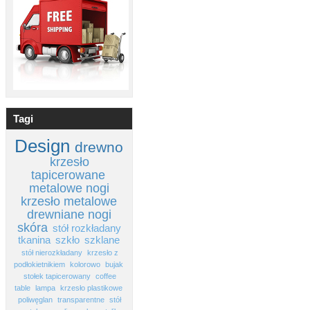
Tagi
Design
drewno
krzesło
tapicerowane
metalowe nogi
krzesło metalowe
drewniane nogi
skóra
stół rozkładany
tkanina
szkło
szklane
stół nierozkładany
krzesło z
podłokietnikiem
kolorowo
bujak
stołek tapicerowany
coffee
table
lampa
krzesło plastikowe
poliwęglan
transparentne
stół