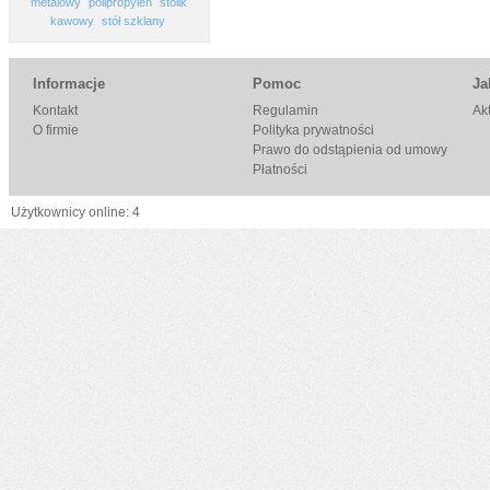
metalowy
polipropylen
stolik
kawowy
stół szklany
Informacje
Pomoc
Ja
Kontakt
Regulamin
Ak
O firmie
Polityka prywatności
Prawo do odstąpienia od umowy
Płatności
Użytkownicy online: 4