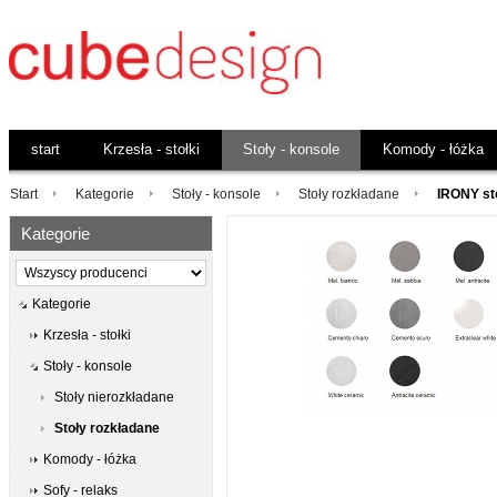
start
Krzesła - stołki
Stoły - konsole
Komody - łóżka
Start
Kategorie
Stoły - konsole
Stoły rozkładane
IRONY st
Kategorie
Kategorie
Krzesła - stołki
Stoły - konsole
Stoły nierozkładane
Stoły rozkładane
Komody - łóżka
Sofy - relaks