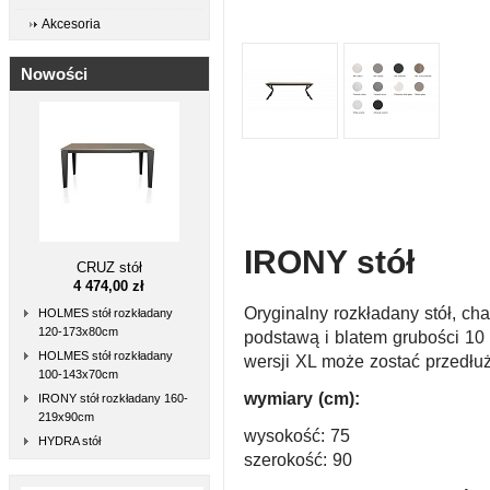
Akcesoria
Nowości
IRONY stół
CRUZ stół
4 474,00 zł
Oryginalny rozkładany stół, ch
HOLMES stół rozkładany
120-173x80cm
podstawą i blatem grubości 10
HOLMES stół rozkładany
wersji XL może zostać przedłu
100-143x70cm
wymiary (cm):
IRONY stół rozkładany 160-
219x90cm
wysokość: 75
HYDRA stół
szerokość: 90