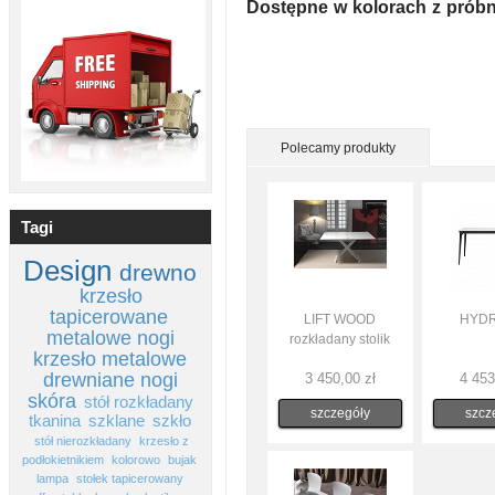
Dostępne w kolorach z próbni
Polecamy produkty
Tagi
Design
drewno
krzesło
tapicerowane
LIFT WOOD
HYDRA
metalowe nogi
rozkładany stolik
krzesło metalowe
drewniane nogi
3 450,00 zł
4 453
skóra
stół rozkładany
szczegóły
szcz
tkanina
szklane
szkło
stół nierozkładany
krzesło z
podłokietnikiem
kolorowo
bujak
lampa
stołek tapicerowany