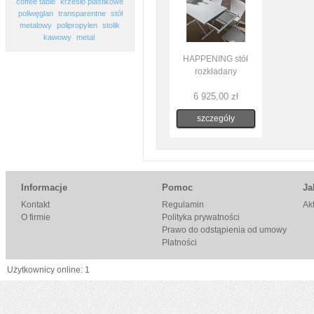
coffee table
krzesło plastikowe
poliwęglan
transparentne
stół
metalowy
polipropylen
stolik
kawowy
metal
HAPPENING stół
rozkładany
6 925,00 zł
szczegóły
Informacje
Pomoc
Ja
Kontakt
Regulamin
Ak
O firmie
Polityka prywatności
Prawo do odstąpienia od umowy
Płatności
Użytkownicy online: 1