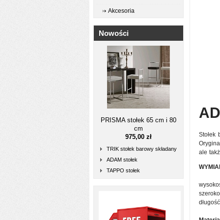
Akcesoria
Nowości
AD
PRISMA stołek 65 cm i 80
cm
Stołek 
975,00 zł
Orygina
TRIK stołek barowy składany
ale tak
ADAM stołek
WYMIA
TAPPO stołek
wysoko
szeroko
długość