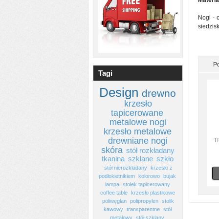
Materia
Nogi -
siedzisk
P
Tagi
Design
drewno
krzesło
tapicerowane
metalowe nogi
krzesło metalowe
drewniane nogi
T
skóra
stół rozkładany
tkanina
szklane
szkło
stół nierozkładany
krzesło z
podłokietnikiem
kolorowo
bujak
lampa
stołek tapicerowany
coffee table
krzesło plastikowe
poliwęglan
polipropylen
stolik
kawowy
transparentne
stół
metalowy
stół szklany