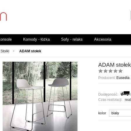
konsole
Komody - łóżka
Sofy - relaks
Akcesoria
Stołki
ADAM stołek
ADAM stołek
Producent:
Eusedia
Dostępność:
Czas realizacji:
real
kolor