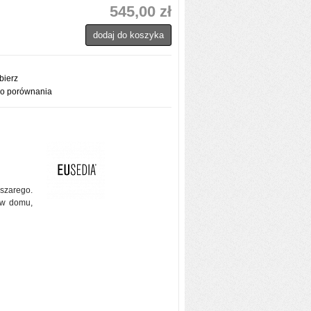
545,00 zł
dodaj do koszyka
bierz
do porównania
szarego.
u w domu,