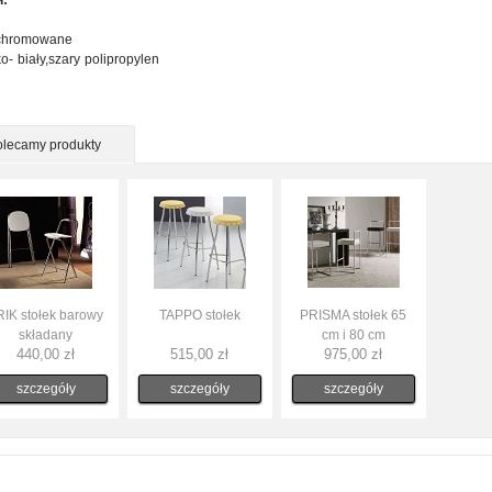
ł:
 chromowane
o- biały,szary polipropylen
olecamy produkty
RIK stołek barowy
TAPPO stołek
PRISMA stołek 65
składany
cm i 80 cm
440,00 zł
515,00 zł
975,00 zł
szczegóły
szczegóły
szczegóły