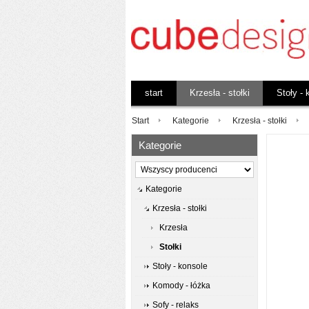
start
Krzesła - stołki
Stoły - 
Start
Kategorie
Krzesła - stołki
Kategorie
Kategorie
Krzesła - stołki
Krzesła
Stołki
Stoły - konsole
Komody - łóżka
Sofy - relaks