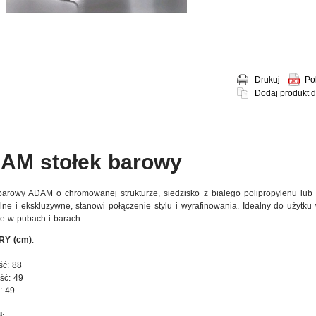
Drukuj
Po
Dodaj produkt 
AM stołek barowy
barowy ADAM o chromowanej strukturze, siedzisko z białego polipropylenu lub 
lne i ekskluzywne, stanowi połączenie stylu i wyrafinowania. Idealny do użytk
że w pubach i barach.
RY (cm)
:
ść: 88
ść: 49
: 49