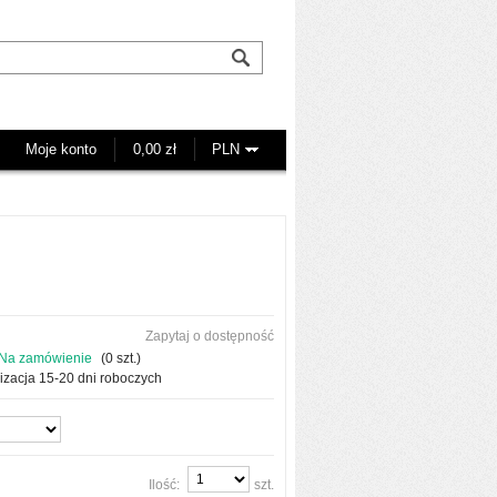
Moje konto
0,00 zł
Zapytaj o dostępność
Na zamówienie
(
0
szt.)
izacja 15-20 dni roboczych
Ilość:
szt.