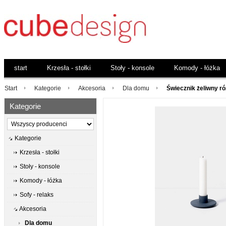
start
Krzesła - stołki
Stoły - konsole
Komody - łóżka
Start
Kategorie
Akcesoria
Dla domu
Świecznik żeliwny r
Kategorie
Kategorie
Krzesła - stołki
Stoły - konsole
Komody - łóżka
Sofy - relaks
Akcesoria
Dla domu