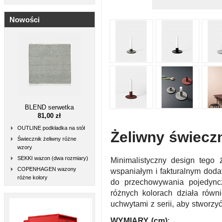
Nowości
BLEND serwetka
81,00 zł
OUTLINE podkładka na stół
Żeliwny świecz
Świecznik żeliwny różne
wzory
SEKKI wazon (dwa rozmiary)
Minimalistyczny design tego 
COPENHAGEN wazony
wspaniałym i fakturalnym dod
różne kolory
do przechowywania pojedyncz
różnych kolorach działa równ
uchwytami z serii, aby stworzy
WYMIARY (cm)
: