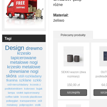
różne
Materiał:
żeliwo
Polecamy produkty
Tagi
Design
drewno
krzesło
tapicerowane
metalowe nogi
krzesło metalowe
drewniane nogi
SEKKI wazon (dwa
OUT
skóra
stół rozkładany
rozmiary)
podkładk
tkanina
szklane
szkło
stół nierozkładany
krzesło z
150,00 zł
64,0
podłokietnikiem
kolorowo
bujak
szczegóły
szcz
lampa
stołek tapicerowany
coffee table
krzesło plastikowe
poliwęglan
transparentne
stół
metalowy
polipropylen
stolik