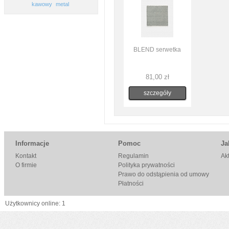
kawowy
metal
BLEND serwetka
81,00 zł
szczegóły
Informacje
Pomoc
Ja
Kontakt
Regulamin
Ak
O firmie
Polityka prywatności
Prawo do odstąpienia od umowy
Płatności
Użytkownicy online: 1